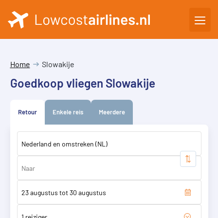
Home
Slowakije
Goedkoop vliegen Slowakije
Retour
Enkele reis
Meerdere
1 reiziger