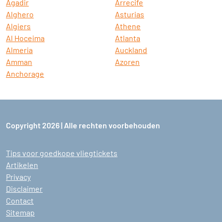
Agadir
Arrecife
Alghero
Asturias
Algiers
Athene
Al Hoceima
Atlanta
Almeria
Auckland
Amman
Azoren
Anchorage
Copyright 2026 | Alle rechten voorbehouden
Tips voor goedkope vliegtickets
Artikelen
Privacy
Disclaimer
Contact
Sitemap