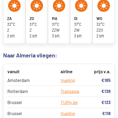
ZA
ZO
MA
DI
WO
32°C
31°C
31°C
31°C
32°C
Z
Z
ZZW
ZW
ZZO
2 bft
2 bft
3 bft
3 bft
2 bft
Naar Almeria vliegen:
vanuit
airline
prijs v.a.
Amsterdam
Vueling
€185
Rotterdam
Transavia
€138
Brussel
TUIfly.be
€133
Brussel
Vueling
€118