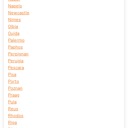
Napels
Newcastle
Nimes
Olbia
Oujda
Palermo
Paphos
Perpignan
Perugia
Pescara
Pisa
Porto
Poznan
Praag
Pula
Reus
Rhodos
Riga