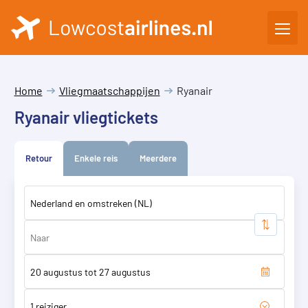
Home
Vliegmaatschappijen
Ryanair
Ryanair vliegtickets
Retour
Enkele reis
Meerdere
1 reiziger