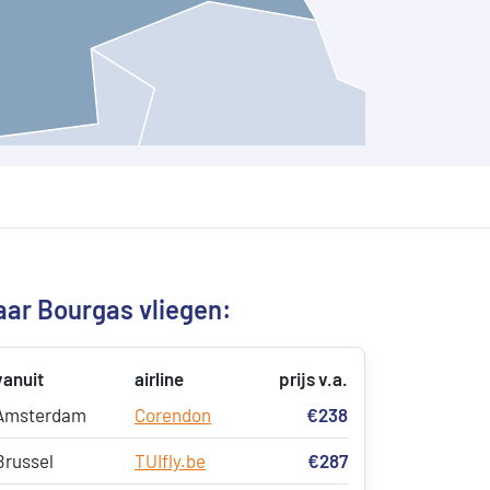
aar Bourgas vliegen:
vanuit
airline
prijs v.a.
Amsterdam
Corendon
€238
Brussel
TUIfly.be
€287