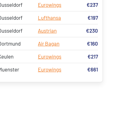
Dusseldorf
Eurowings
€237
Dusseldorf
Lufthansa
€197
Dusseldorf
Austrian
€230
Dortmund
Air Bagan
€160
Keulen
Eurowings
€217
Muenster
Eurowings
€661