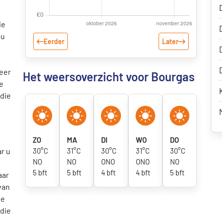
ie
 u
Eerder
Later
zeer
Het weersoverzicht voor Bourgas
e
 die
ZO
MA
DI
WO
DO
ar u
30°C
31°C
30°C
31°C
30°C
NO
NO
ONO
ONO
NO
5 bft
5 bft
4 bft
4 bft
5 bft
aar
van
te
 die