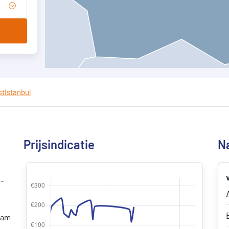
st
Istanbul
Prijsindicatie
N
-
dam