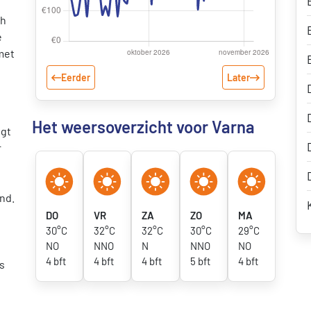
ch
e
met
Eerder
Later
Het weersoverzicht voor Varna
igt
r
nd.
DO
VR
ZA
ZO
MA
30°C
32°C
32°C
30°C
29°C
NO
NNO
N
NNO
NO
4 bft
4 bft
4 bft
5 bft
4 bft
s