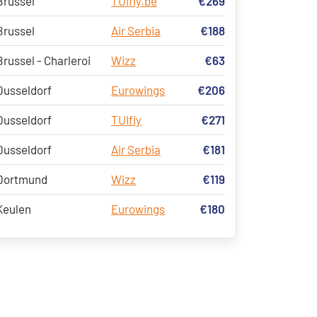
Brussel
TUIfly.be
€269
Brussel
Air Serbia
€188
Brussel - Charleroi
Wizz
€63
Dusseldorf
Eurowings
€206
Dusseldorf
TUIfly
€271
Dusseldorf
Air Serbia
€181
Dortmund
Wizz
€119
Keulen
Eurowings
€180