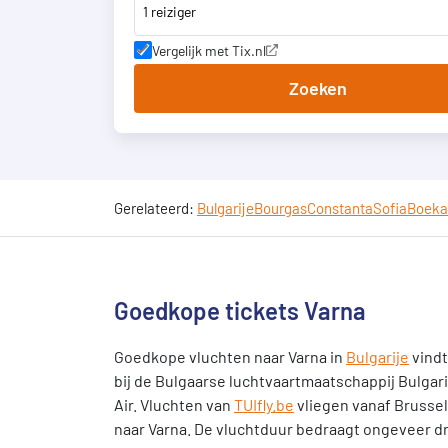
1 reiziger
Vergelijk met Tix.nl
Zoeken
Gerelateerd:
Bulgarije
Bourgas
Constanta
Sofia
Boeka
Goedkope tickets Varna
Goedkope vluchten naar Varna in
Bulgarije
vindt
bij de Bulgaarse luchtvaartmaatschappij Bulgar
Air. Vluchten van
TUIfly.be
vliegen vanaf Brussel
naar Varna. De vluchtduur bedraagt ongeveer dr