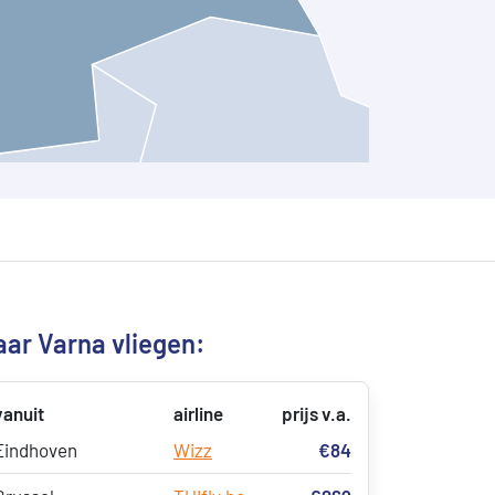
ar Varna vliegen:
vanuit
airline
prijs v.a.
Eindhoven
Wizz
€84