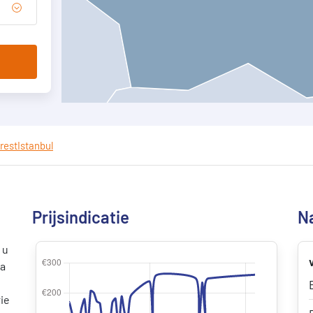
rest
Istanbul
Prijsindicatie
Na
 u
ia
ie