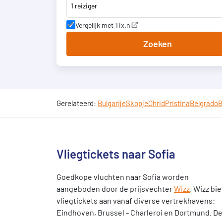
1 reiziger
Vergelijk met Tix.nl
Zoeken
Gerelateerd:
Bulgarije
Skopje
Ohrid
Pristina
Belgrado
B
Vliegtickets naar Sofia
Goedkope vluchten naar Sofia worden
aangeboden door de prijsvechter
Wizz
. Wizz bi
vliegtickets aan vanaf diverse vertrekhavens:
Eindhoven, Brussel - Charleroi en Dortmund. D