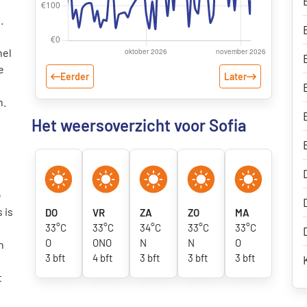
.
nel
e
Eerder
Later
n.
Het weersoverzicht voor Sofia
e
 is
DO
VR
ZA
ZO
MA
33°C
33°C
34°C
33°C
33°C
O
ONO
N
N
O
n
3 bft
4 bft
3 bft
3 bft
3 bft
t