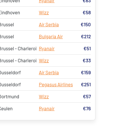
Eindhoven
Ryanair
€63
Eindhoven
Wizz
€58
Brussel
Air Serbia
€150
Brussel
Bulgaria Air
€212
Brussel - Charleroi
Ryanair
€51
Brussel - Charleroi
Wizz
€33
Dusseldorf
Air Serbia
€159
Dusseldorf
Pegasus Airlines
€251
Dortmund
Wizz
€57
Keulen
Ryanair
€76