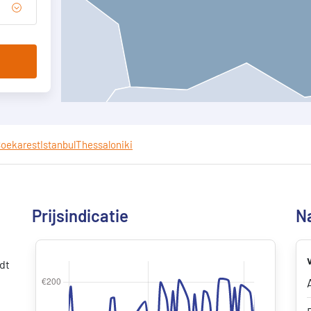
oekarest
Istanbul
Thessaloniki
Prijsindicatie
Na
edt
e