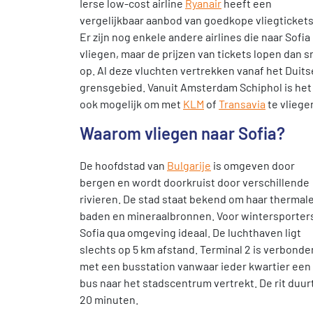
Ierse low-cost airline
Ryanair
heeft een
vergelijkbaar aanbod van goedkope vliegtickets
Er zijn nog enkele andere airlines die naar Sofia
vliegen, maar de prijzen van tickets lopen dan s
op. Al deze vluchten vertrekken vanaf het Duits
grensgebied. Vanuit Amsterdam Schiphol is het
ook mogelijk om met
KLM
of
Transavia
te vliege
Waarom vliegen naar Sofia?
De hoofdstad van
Bulgarije
is omgeven door
bergen en wordt doorkruist door verschillende
rivieren. De stad staat bekend om haar thermal
baden en mineraalbronnen. Voor wintersporters
Sofia qua omgeving ideaal. De luchthaven ligt
slechts op 5 km afstand. Terminal 2 is verbonde
met een busstation vanwaar ieder kwartier een
bus naar het stadscentrum vertrekt. De rit duur
20 minuten.