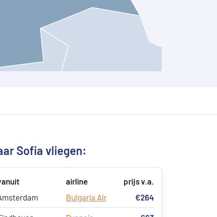
ar Sofia vliegen:
vanuit
airline
prijs v.a.
Amsterdam
Bulgaria Air
€264