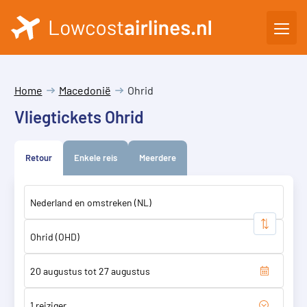
Home
Macedonië
Ohrid
Vliegtickets Ohrid
Retour
Enkele reis
Meerdere
1 reiziger