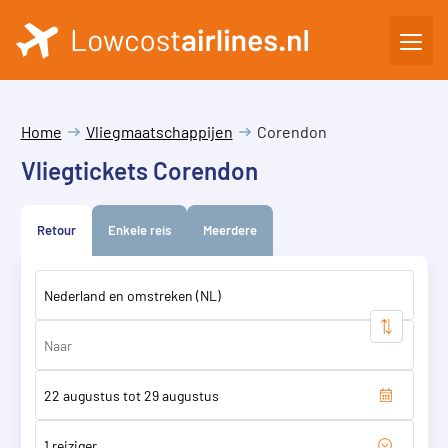
Home
Vliegmaatschappijen
Corendon
Vliegtickets Corendon
Retour
Enkele reis
Meerdere
1 reiziger