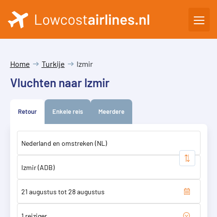
Home
Turkije
Izmir
Vluchten naar Izmir
Retour
Enkele reis
Meerdere
1 reiziger