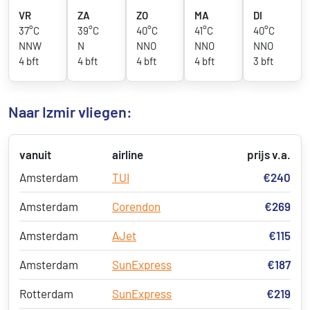
VR
ZA
ZO
MA
DI
37°C
39°C
40°C
41°C
40°C
NNW
N
NNO
NNO
NNO
4 bft
4 bft
4 bft
4 bft
3 bft
Naar Izmir vliegen:
vanuit
airline
prijs v.a.
Amsterdam
TUI
€240
Amsterdam
Corendon
€269
Amsterdam
AJet
€115
Amsterdam
SunExpress
€187
Rotterdam
SunExpress
€219