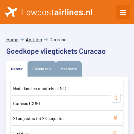
Home
Antillen
Curacao
Goedkope vliegtickets Curacao
Retour
Enkele reis
Meerdere
1 reiziger