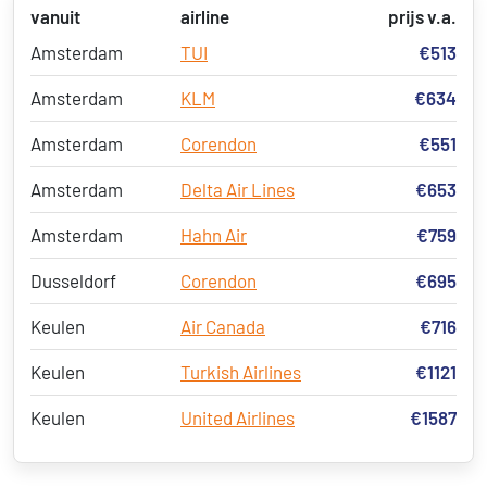
vanuit
airline
prijs v.a.
Amsterdam
TUI
€513
Amsterdam
KLM
€634
Amsterdam
Corendon
€551
Amsterdam
Delta Air Lines
€653
Amsterdam
Hahn Air
€759
Dusseldorf
Corendon
€695
Keulen
Air Canada
€716
Keulen
Turkish Airlines
€1121
Keulen
United Airlines
€1587