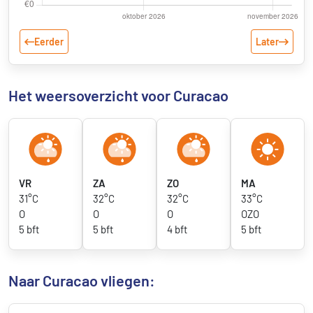
Eerder
Later
Het weersoverzicht voor Curacao
VR
ZA
ZO
MA
31°C
32°C
32°C
33°C
O
O
O
OZO
5 bft
5 bft
4 bft
5 bft
Naar Curacao vliegen: