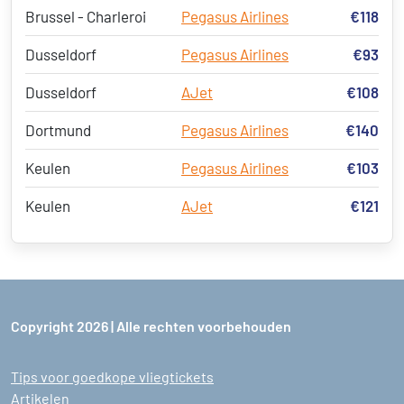
Brussel - Charleroi
Pegasus Airlines
€118
Dusseldorf
Pegasus Airlines
€93
Dusseldorf
AJet
€108
Dortmund
Pegasus Airlines
€140
Keulen
Pegasus Airlines
€103
Keulen
AJet
€121
Copyright 2026 | Alle rechten voorbehouden
Tips voor goedkope vliegtickets
Artikelen