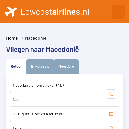
Home
Macedonië
Vliegen naar Macedonië
Retour
Enkele reis
Meerdere
1 reiziger