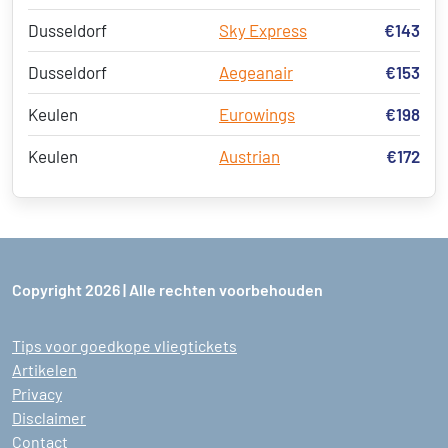
Dusseldorf
Sky Express
€143
Dusseldorf
Aegeanair
€153
Keulen
Eurowings
€198
Keulen
Austrian
€172
Copyright 2026 | Alle rechten voorbehouden
Tips voor goedkope vliegtickets
Artikelen
Privacy
Disclaimer
Contact