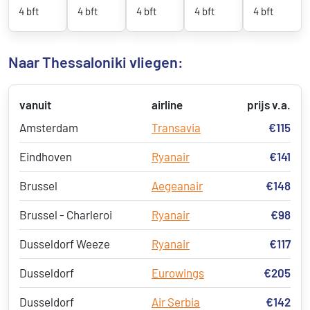
4 bft
4 bft
4 bft
4 bft
4 bft
Naar Thessaloniki vliegen:
vanuit
airline
prijs v.a.
Amsterdam
Transavia
€115
Eindhoven
Ryanair
€141
Brussel
Aegeanair
€148
Brussel - Charleroi
Ryanair
€98
Dusseldorf Weeze
Ryanair
€117
Dusseldorf
Eurowings
€205
Dusseldorf
Air Serbia
€142