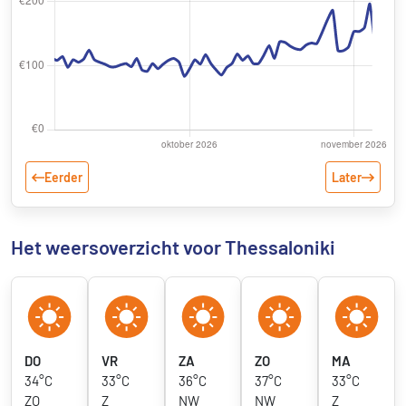
Eerder
Later
Het weersoverzicht voor Thessaloniki
DO
VR
ZA
ZO
MA
34°C
33°C
36°C
37°C
33°C
ZO
Z
NW
NW
Z