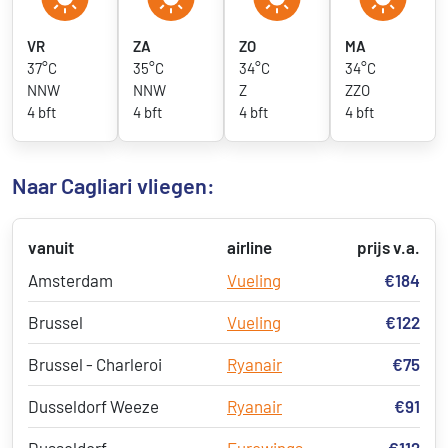
VR
ZA
ZO
MA
37°C
35°C
34°C
34°C
NNW
NNW
Z
ZZO
4 bft
4 bft
4 bft
4 bft
Naar Cagliari vliegen:
vanuit
airline
prijs v.a.
Amsterdam
Vueling
€184
Brussel
Vueling
€122
Brussel - Charleroi
Ryanair
€75
Dusseldorf Weeze
Ryanair
€91