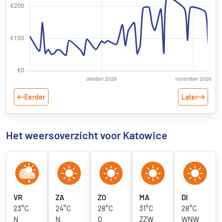
Eerder
Later
Het weersoverzicht voor Katowice
VR
ZA
ZO
MA
DI
23°C
24°C
28°C
31°C
28°C
N
N
O
ZZW
WNW