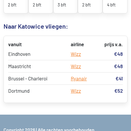
2 bft
2 bft
3 bft
2 bft
4 bft
Naar Katowice vliegen:
vanuit
airline
prijs v.a.
Eindhoven
Wizz
€48
Maastricht
Wizz
€48
Brussel - Charleroi
Ryanair
€41
Dortmund
Wizz
€52
Copyright 2026 | Alle rechten voorbehouden