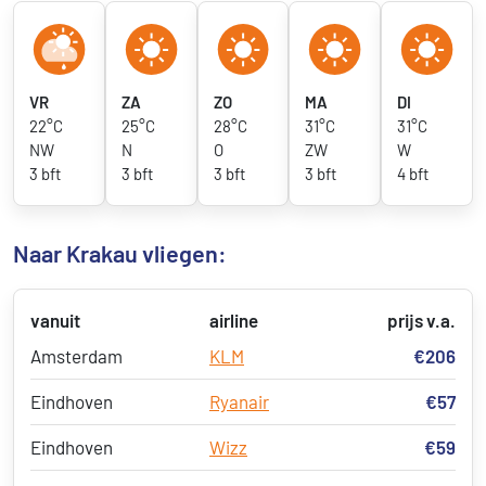
VR
ZA
ZO
MA
DI
22°C
25°C
28°C
31°C
31°C
NW
N
O
ZW
W
3 bft
3 bft
3 bft
3 bft
4 bft
Naar Krakau vliegen:
vanuit
airline
prijs v.a.
Amsterdam
KLM
€206
Eindhoven
Ryanair
€57
Eindhoven
Wizz
€59