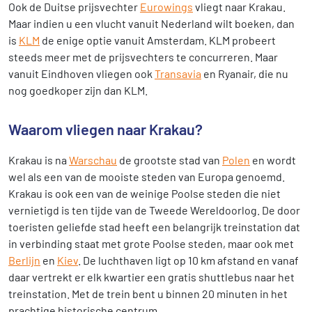
Ook de Duitse prijsvechter
Eurowings
vliegt naar Krakau.
Maar indien u een vlucht vanuit Nederland wilt boeken, dan
is
KLM
de enige optie vanuit Amsterdam. KLM probeert
steeds meer met de prijsvechters te concurreren. Maar
vanuit Eindhoven vliegen ook
Transavia
en Ryanair, die nu
nog goedkoper zijn dan KLM.
Waarom vliegen naar Krakau?
Krakau is na
Warschau
de grootste stad van
Polen
en wordt
wel als een van de mooiste steden van Europa genoemd.
Krakau is ook een van de weinige Poolse steden die niet
vernietigd is ten tijde van de Tweede Wereldoorlog. De door
toeristen geliefde stad heeft een belangrijk treinstation dat
in verbinding staat met grote Poolse steden, maar ook met
Berlijn
en
Kiev
. De luchthaven ligt op 10 km afstand en vanaf
daar vertrekt er elk kwartier een gratis shuttlebus naar het
treinstation. Met de trein bent u binnen 20 minuten in het
prachtige historische centrum.