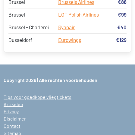
Brussel
Brussels Airlines
€88
Brussel
LOT Polish Airlines
€99
Brussel - Charleroi
Ryanair
€40
Dusseldorf
Eurowings
€129
Copyright 2026 | Alle rechten voorbehouden
Tips voor goedkope vliegtickets
Artikelen
Privacy
Disclaimer
Contact
Sitemap