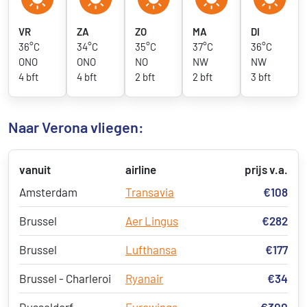
VR
ZA
ZO
MA
DI
36°C
34°C
35°C
37°C
36°C
ONO
ONO
NO
NW
NW
4 bft
4 bft
2 bft
2 bft
3 bft
Naar Verona vliegen:
vanuit
airline
prijs v.a.
Amsterdam
Transavia
€108
Brussel
Aer Lingus
€282
Brussel
Lufthansa
€177
Brussel - Charleroi
Ryanair
€34