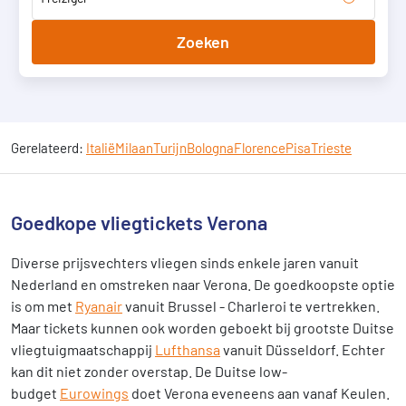
Zoeken
Gerelateerd:
Italië
Milaan
Turijn
Bologna
Florence
Pisa
Trieste
Goedkope vliegtickets Verona
Diverse prijsvechters vliegen sinds enkele jaren vanuit
Nederland en omstreken naar Verona. De goedkoopste optie
is om met
Ryanair
vanuit Brussel - Charleroi te vertrekken.
Maar tickets kunnen ook worden geboekt bij grootste Duitse
vliegtuigmaatschappij
Lufthansa
vanuit Düsseldorf. Echter
kan dit niet zonder overstap. De Duitse low-
budget
Eurowings
doet Verona eveneens aan vanaf Keulen.