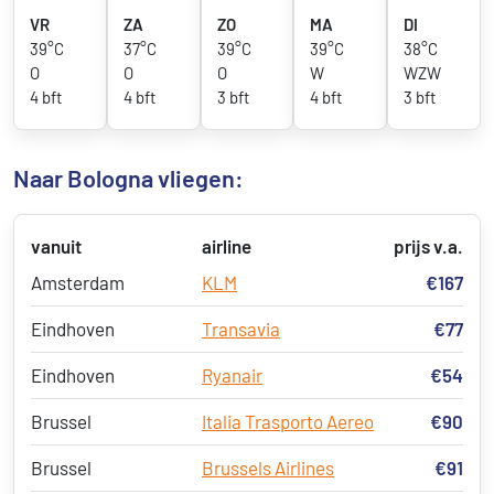
VR
ZA
ZO
MA
DI
39°C
37°C
39°C
39°C
38°C
O
O
O
W
WZW
4 bft
4 bft
3 bft
4 bft
3 bft
Naar Bologna vliegen:
vanuit
airline
prijs v.a.
Amsterdam
KLM
€167
Eindhoven
Transavia
€77
Eindhoven
Ryanair
€54
Brussel
Italia Trasporto Aereo
€90
Brussel
Brussels Airlines
€91