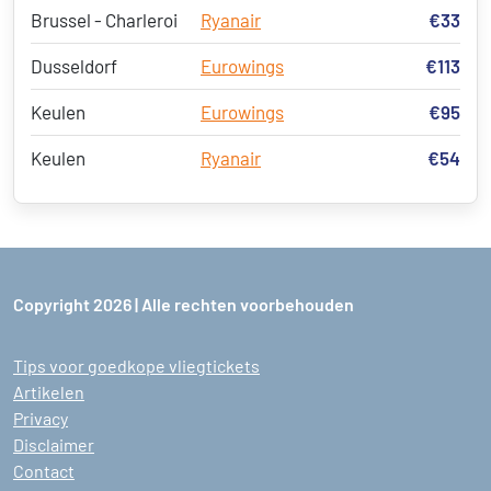
Brussel - Charleroi
Ryanair
€33
Dusseldorf
Eurowings
€113
Keulen
Eurowings
€95
Keulen
Ryanair
€54
Copyright 2026 | Alle rechten voorbehouden
Tips voor goedkope vliegtickets
Artikelen
Privacy
Disclaimer
Contact