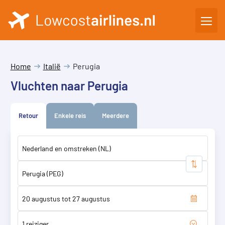
Home
Italië
Perugia
Vluchten naar Perugia
Retour
Enkele reis
Meerdere
1 reiziger