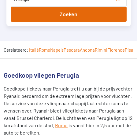
Zoeken
Gerelateerd:
Italië
Rome
Napels
Pescara
Ancona
Rimini
Florence
Pisa
Goedkoop vliegen Perugia
Goedkope tickets naar Perugia treft u aan bij de prijsvechter
Ryanair, beroemd om de extreem lage prijzen voor vluchten.
De service van deze vliegmaatschappij laat echter soms te
wensen over. Ryanair biedt vliegtickets naar Perugia aan
vanaf Brussel Charleroi. De luchthaven van Perugia ligt op 12
km afstand van de stad.
Rome
is vanaf hier in 2,5 uur met de
auto te bereiken.