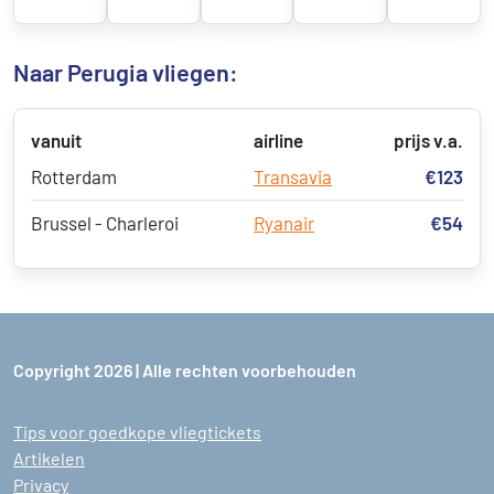
Naar Perugia vliegen:
vanuit
airline
prijs v.a.
Rotterdam
Transavia
€123
Brussel - Charleroi
Ryanair
€54
Copyright 2026 | Alle rechten voorbehouden
Tips voor goedkope vliegtickets
Artikelen
Privacy