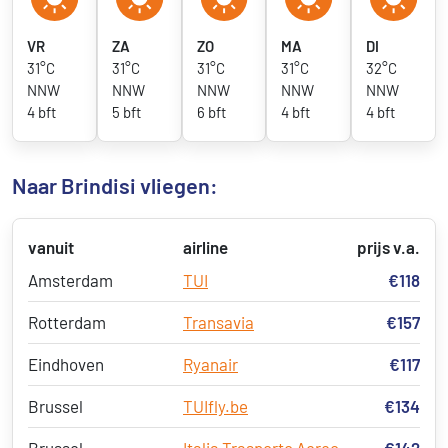
VR
ZA
ZO
MA
DI
31°C
31°C
31°C
31°C
32°C
NNW
NNW
NNW
NNW
NNW
4 bft
5 bft
6 bft
4 bft
4 bft
Naar Brindisi vliegen:
vanuit
airline
prijs v.a.
Amsterdam
TUI
€118
Rotterdam
Transavia
€157
Eindhoven
Ryanair
€117
Brussel
TUIfly.be
€134