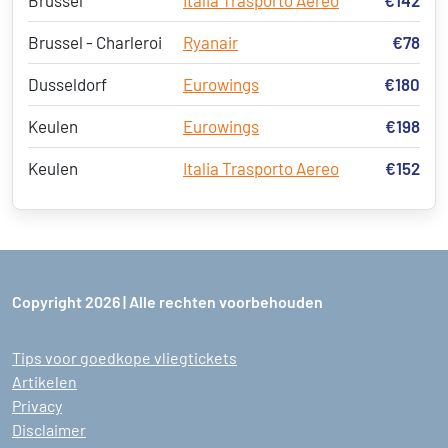
Brussel
Italia Trasporto Aereo
€142
Brussel - Charleroi
Ryanair
€78
Dusseldorf
Eurowings
€180
Keulen
Eurowings
€198
Keulen
Italia Trasporto Aereo
€152
Copyright 2026 | Alle rechten voorbehouden
Tips voor goedkope vliegtickets
Artikelen
Privacy
Disclaimer