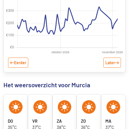
Eerder
Later
Het weersoverzicht voor Murcia
DO
VR
ZA
ZO
MA
35°C
37°C
38°C
36°C
37°C