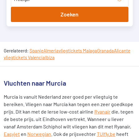
Zoeken
Gerelateerd:
Spanje
Almeria
vliegtickets Malaga
Granada
Alicante
vliegtickets Valencia
Ibiza
Vluchten naar Murcia
Murcia is vanuit Nederland zeer goed per vliegtuig te
bereiken. Vliegen naar Murcia kan tegen een zeer goedkope
prijs. Dit kan met de Ierse low-cost airline
Ryanair
die, tegen
de beste prijs, uit Eindhoven vertrekt. Wanneer u liever
vanaf Amsterdam Schiphol wilt vliegen kan dit met Ryanair,
Easyjet
en
Norwegian
. Ook de prijsvechter
TUIfly.be
heeft