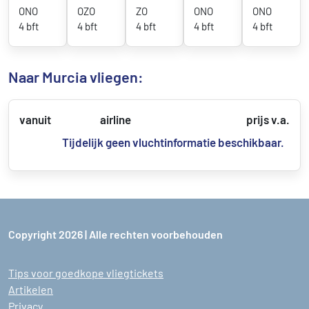
ONO
OZO
ZO
ONO
ONO
4 bft
4 bft
4 bft
4 bft
4 bft
Naar Murcia vliegen:
vanuit
airline
prijs v.a.
Tijdelijk geen vluchtinformatie beschikbaar.
Copyright 2026 | Alle rechten voorbehouden
Tips voor goedkope vliegtickets
Artikelen
Privacy