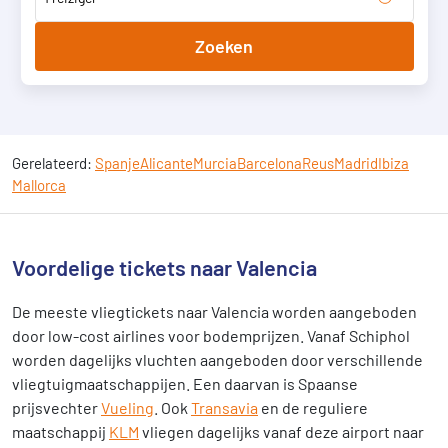
Zoeken
Gerelateerd:
Spanje
Alicante
Murcia
Barcelona
Reus
Madrid
Ibiza
Mallorca
Voordelige tickets naar Valencia
De meeste vliegtickets naar Valencia worden aangeboden
door low-cost airlines voor bodemprijzen. Vanaf Schiphol
worden dagelijks vluchten aangeboden door verschillende
vliegtuigmaatschappijen. Een daarvan is Spaanse
prijsvechter
Vueling
. Ook
Transavia
en de reguliere
maatschappij
KLM
vliegen dagelijks vanaf deze airport naar