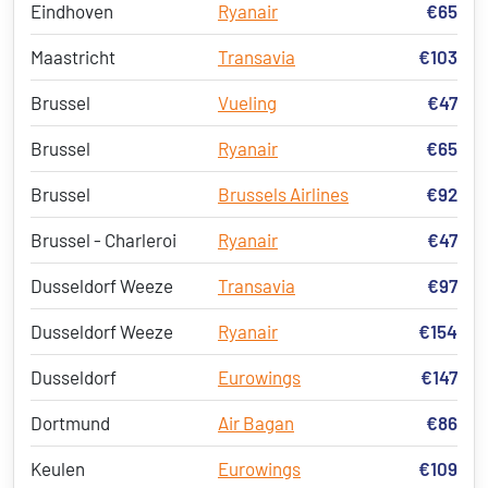
Eindhoven
Ryanair
€65
Maastricht
Transavia
€103
Brussel
Vueling
€47
Brussel
Ryanair
€65
Brussel
Brussels Airlines
€92
Brussel - Charleroi
Ryanair
€47
Dusseldorf Weeze
Transavia
€97
Dusseldorf Weeze
Ryanair
€154
Dusseldorf
Eurowings
€147
Dortmund
Air Bagan
€86
Keulen
Eurowings
€109