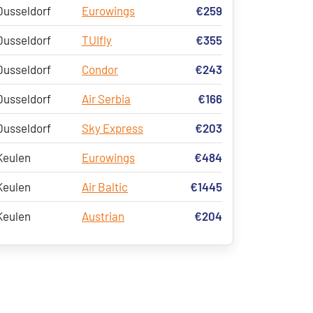
Dusseldorf
Eurowings
€259
Dusseldorf
TUIfly
€355
Dusseldorf
Condor
€243
Dusseldorf
Air Serbia
€166
Dusseldorf
Sky Express
€203
Keulen
Eurowings
€484
Keulen
Air Baltic
€1445
Keulen
Austrian
€204