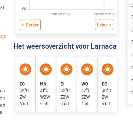
kt.
Eerder
Later
ngs
Het weersoverzicht voor Larnaca
ZO
MA
DI
WO
DO
aca
32°C
31°C
32°C
32°C
30°C
ZW
WZW
ZZW
ZZW
ZW
den
4 bft
4 bft
3 bft
4 bft
4 bft
ten
ge