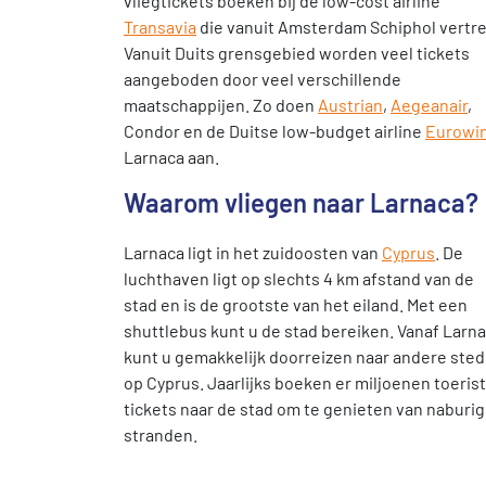
vliegtickets boeken bij de low-cost airline
Transavia
die vanuit Amsterdam Schiphol vertre
Vanuit Duits grensgebied worden veel tickets
aangeboden door veel verschillende
maatschappijen. Zo doen
Austrian
,
Aegeanair
,
Condor en de Duitse low-budget airline
Eurowi
Larnaca aan.
Waarom vliegen naar Larnaca?
Larnaca ligt in het zuidoosten van
Cyprus
. De
luchthaven ligt op slechts 4 km afstand van de
stad en is de grootste van het eiland. Met een
shuttlebus kunt u de stad bereiken. Vanaf Larn
kunt u gemakkelijk doorreizen naar andere ste
op Cyprus. Jaarlijks boeken er miljoenen toeris
tickets naar de stad om te genieten van naburi
stranden.