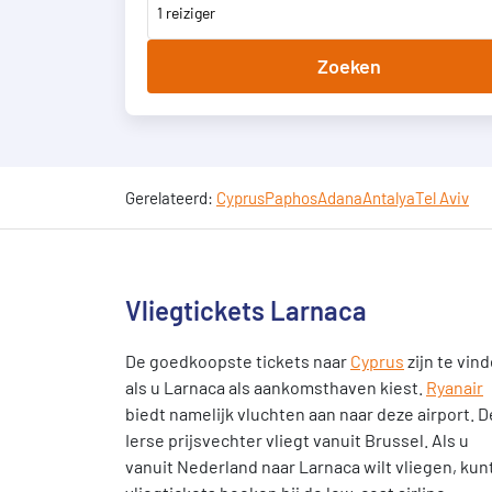
1 reiziger
Zoeken
Gerelateerd:
Cyprus
Paphos
Adana
Antalya
Tel Aviv
Vliegtickets Larnaca
De goedkoopste tickets naar
Cyprus
zijn te vin
als u Larnaca als aankomsthaven kiest.
Ryanair
biedt namelijk vluchten aan naar deze airport. D
Ierse prijsvechter vliegt vanuit Brussel. Als u
vanuit Nederland naar Larnaca wilt vliegen, kun