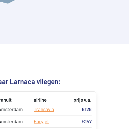
aar Larnaca vliegen:
vanuit
airline
prijs v.a.
Amsterdam
Transavia
€128
Amsterdam
Easyjet
€147