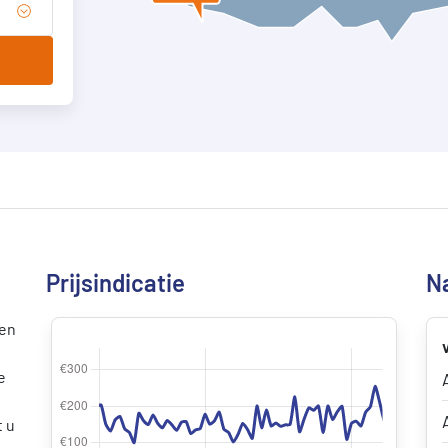
Prijsindicatie
N
den
e
t u