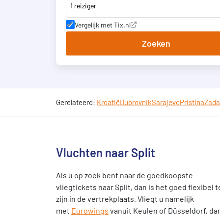
1 reiziger
Vergelijk met Tix.nl
Zoeken
Gerelateerd:
Kroatië
Dubrovnik
Sarajevo
Pristina
Zada
Vluchten naar Split
Als u op zoek bent naar de goedkoopste
vliegtickets naar Split, dan is het goed flexibel t
zijn in de vertrekplaats. Vliegt u namelijk
met
Eurowings
vanuit Keulen of Düsseldorf, da