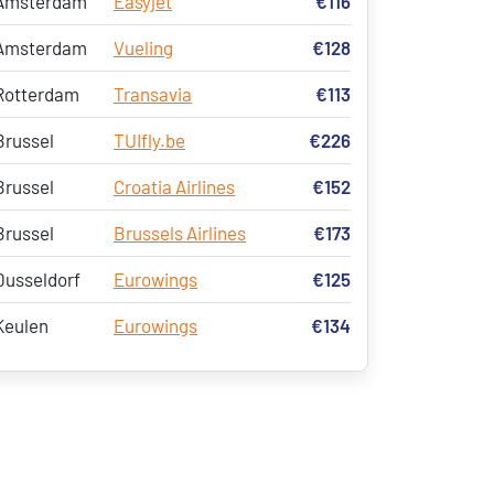
Amsterdam
Easyjet
€116
Amsterdam
Vueling
€128
Rotterdam
Transavia
€113
Brussel
TUIfly.be
€226
Brussel
Croatia Airlines
€152
Brussel
Brussels Airlines
€173
Dusseldorf
Eurowings
€125
Keulen
Eurowings
€134