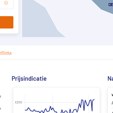
r
Rijeka
Prijsindicatie
Na
e
n