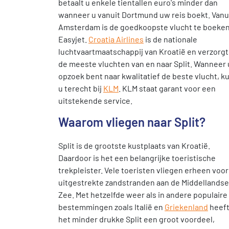
betaalt u enkele tientallen euro's minder dan
wanneer u vanuit Dortmund uw reis boekt. Vanu
Amsterdam is de goedkoopste vlucht te boeken 
Easyjet.
Croatia Airlines
is de nationale
luchtvaartmaatschappij van Kroatië en verzorgt
de meeste vluchten van en naar Split. Wanneer 
opzoek bent naar kwalitatief de beste vlucht, k
u terecht bij
KLM
. KLM staat garant voor een
uitstekende service.
Waarom vliegen naar Split?
Split is de grootste kustplaats van Kroatië.
Daardoor is het een belangrijke toeristische
trekpleister. Vele toeristen vliegen erheen voor
uitgestrekte zandstranden aan de Middellandse
Zee. Met hetzelfde weer als in andere populaire
bestemmingen zoals Italië en
Griekenland
heef
het minder drukke Split een groot voordeel,