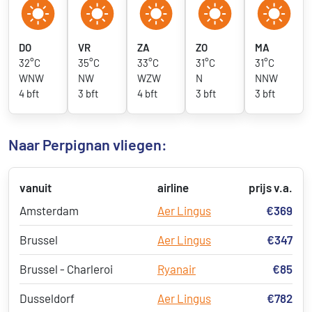
DO
VR
ZA
ZO
MA
32°C
35°C
33°C
31°C
31°C
WNW
NW
WZW
N
NNW
4 bft
3 bft
4 bft
3 bft
3 bft
Naar Perpignan vliegen:
vanuit
airline
prijs v.a.
Amsterdam
Aer Lingus
€369
Brussel
Aer Lingus
€347
Brussel - Charleroi
Ryanair
€85
Dusseldorf
Aer Lingus
€782