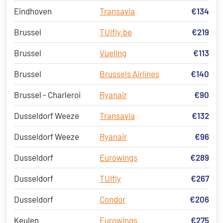
Eindhoven
Transavia
€134
Brussel
TUIfly.be
€219
Brussel
Vueling
€113
Brussel
Brussels Airlines
€140
Brussel - Charleroi
Ryanair
€90
Dusseldorf Weeze
Transavia
€132
Dusseldorf Weeze
Ryanair
€96
Dusseldorf
Eurowings
€289
Dusseldorf
TUIfly
€267
Dusseldorf
Condor
€206
Keulen
Eurowings
€275