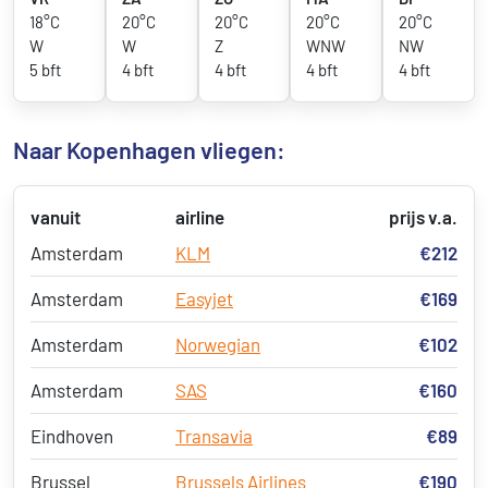
18°C
20°C
20°C
20°C
20°C
W
W
Z
WNW
NW
5 bft
4 bft
4 bft
4 bft
4 bft
Naar Kopenhagen vliegen:
vanuit
airline
prijs v.a.
Amsterdam
KLM
€212
Amsterdam
Easyjet
€169
Amsterdam
Norwegian
€102
Amsterdam
SAS
€160
Eindhoven
Transavia
€89
Brussel
Brussels Airlines
€190