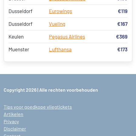
Dusseldorf
Eurowings
€119
Dusseldorf
Vueling
€167
Keulen
Pegasus Airlines
€369
Muenster
Lufthansa
€173
Copyright 2026 | Alle rechten voorbehouden
Tips voor goedkope vliegtickets
Artikelen
Privacy
Disclaimer
Contact