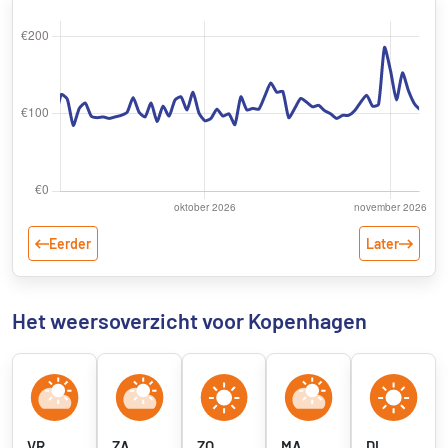
Eerder
Later
Het weersoverzicht voor Kopenhagen
VR
ZA
ZO
MA
DI