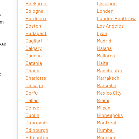
Boekarest
Lissabon
Bologna
Londen
k
Bordeaux
Londen Heathrow
om
Boston
Los Angeles
Budapest
Lyon
Cagliari
Madrid
 van
Calgary
Malaga
o
Cancun
Mallorca
Catania
Malta
Chania
Manchester
x.
Charlotte
Marrakech
Chicago
Marseille
Corfu
Mexico City
Dallas
Miami
Denver
Milaan
Dublin
Minneapolis
Dubrovnik
Montreal
Edinburgh
Mumbai
Edmonton
München