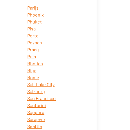
Parijs
Phoenix
Phuket
Pisa
Porto
Poznan
Praag
Pula
Rhodos
Riga
Rome
Salt Lake City
Salzburg
San Francisco
Santorini
Sapporo
Sarajevo
Seattle