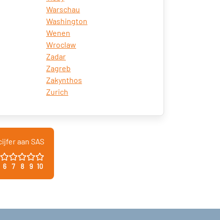
Warschau
Washington
Wenen
Wroclaw
Zadar
Zagreb
Zakynthos
Zurich
ijfer aan SAS
6
7
8
9
10