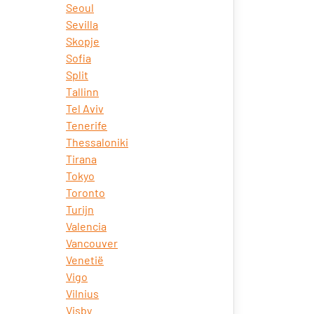
Seoul
Sevilla
Skopje
Sofia
Split
Tallinn
Tel Aviv
Tenerife
Thessaloniki
Tirana
Tokyo
Toronto
Turijn
Valencia
Vancouver
Venetië
Vigo
Vilnius
Visby