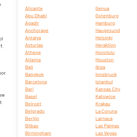
e
Alicante
Genua
Abu Dhabi
Gotenburg
Agadir
Hamburg
Anchorage
Haugesund
Antalya
Helsinki
ol
Asturias
Heraklion
f.
Athene
Honolulu
Atlanta
Houston
Bali
Ibiza
oor
Bangkok
Innsbruck
Barcelona
Istanbul
Bari
Kansas City
 uw
Basel
Katowice
t
Beiroet
Krakau
Belgrado
La Coruna
Berlijn
Larnaca
Bilbao
Las Palmas
Birmingham
Las Vegas