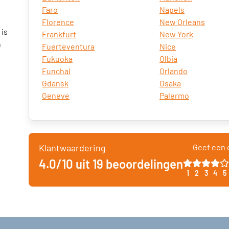
Faro
Napels
Florence
New Orleans
 is
Frankfurt
New York
n
Fuerteventura
Nice
Fukuoka
Olbia
Funchal
Orlando
Gdansk
Osaka
Geneve
Palermo
Klantwaardering
Geef een c
4.0/10 uit 19 beoordelingen
1
2
3
4
5