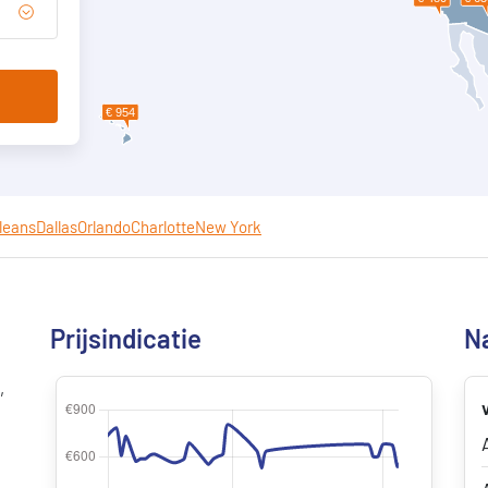
leans
Dallas
Orlando
Charlotte
New York
Prijsindicatie
Na
,