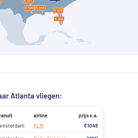
ar Atlanta vliegen:
vanuit
airline
prijs v.a.
Amsterdam
KLM
€1048