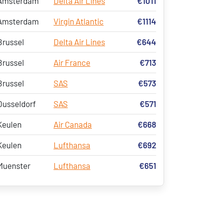
Amsterdam
Delta Air Lines
€1011
Amsterdam
Virgin Atlantic
€1114
Brussel
Delta Air Lines
€644
Brussel
Air France
€713
Brussel
SAS
€573
Dusseldorf
SAS
€571
Keulen
Air Canada
€668
Keulen
Lufthansa
€692
Muenster
Lufthansa
€651