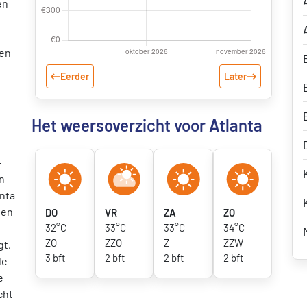
en
een
Eerder
Later
Het weersoverzicht voor Atlanta
-
n
nta
den
DO
VR
ZA
ZO
32°C
33°C
33°C
34°C
ZO
ZZO
Z
ZZW
gt,
3 bft
2 bft
2 bft
2 bft
de
e
cht