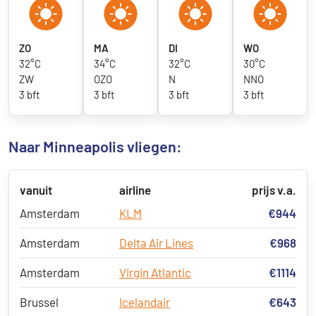
ZO
MA
DI
WO
32°C
34°C
32°C
30°C
ZW
OZO
N
NNO
3 bft
3 bft
3 bft
3 bft
Naar Minneapolis vliegen:
vanuit
airline
prijs v.a.
Amsterdam
KLM
€944
Amsterdam
Delta Air Lines
€968
Amsterdam
Virgin Atlantic
€1114
Brussel
Icelandair
€643