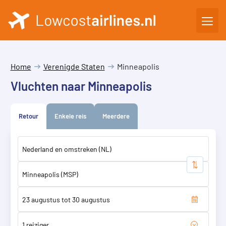
Home
Verenigde Staten
Minneapolis
Vluchten naar Minneapolis
Retour
Enkele reis
Meerdere
1 reiziger