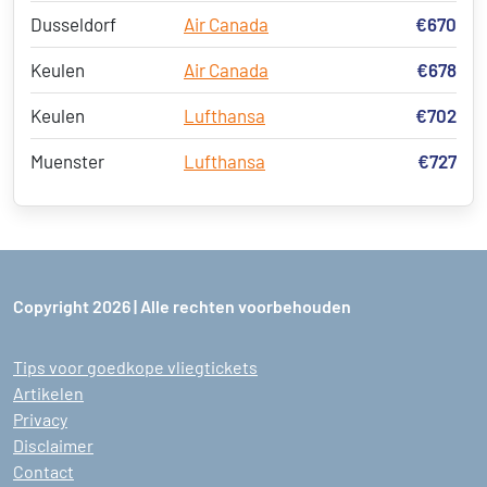
Dusseldorf
Air Canada
€670
Keulen
Air Canada
€678
Keulen
Lufthansa
€702
Muenster
Lufthansa
€727
Copyright 2026 | Alle rechten voorbehouden
Tips voor goedkope vliegtickets
Artikelen
Privacy
Disclaimer
Contact