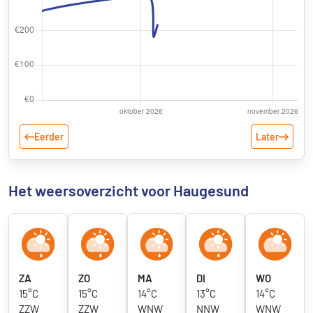
Eerder
Later
Het weersoverzicht voor Haugesund
ZA
ZO
MA
DI
WO
15°C
15°C
14°C
13°C
14°C
ZZW
ZZW
WNW
NNW
WNW