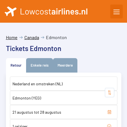
Home
Canada
Edmonton
Tickets Edmonton
Retour
Enkele reis
Meerdere
1 reiziger