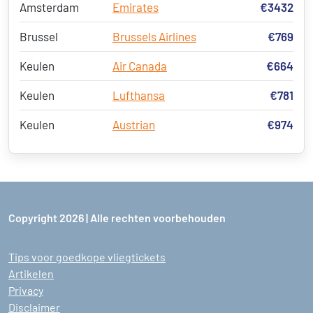
Amsterdam
Emirates
€3432
Brussel
Brussels Airlines
€769
Keulen
Air Canada
€664
Keulen
Lufthansa
€781
Keulen
Austrian
€974
Copyright 2026 | Alle rechten voorbehouden
Tips voor goedkope vliegtickets
Artikelen
Privacy
Disclaimer