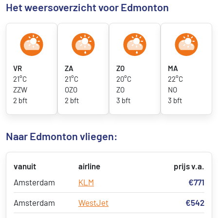
Het weersoverzicht voor Edmonton
VR
ZA
ZO
MA
21°C
21°C
20°C
22°C
ZZW
OZO
ZO
NO
2 bft
2 bft
3 bft
3 bft
Naar Edmonton vliegen:
vanuit
airline
prijs v.a.
Amsterdam
KLM
€771
Amsterdam
WestJet
€542