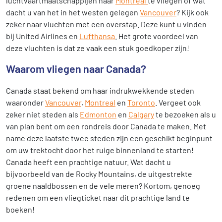
luchtvaartmaatschappijen naar
Montreal
te vliegen of wat
dacht u van het in het westen gelegen
Vancouver
? Kijk ook
zeker naar vluchten met een overstap. Deze kunt u vinden
bij United Airlines en
Lufthansa
. Het grote voordeel van
deze vluchten is dat ze vaak een stuk goedkoper zijn!
Waarom vliegen naar Canada?
Canada staat bekend om haar indrukwekkende steden
waaronder
Vancouver
,
Montreal
en
Toronto
. Vergeet ook
zeker niet steden als
Edmonton
en
Calgary
te bezoeken als u
van plan bent om een rondreis door Canada te maken. Met
name deze laatste twee steden zijn een geschikt beginpunt
om uw trektocht door het ruige binnenland te starten!
Canada heeft een prachtige natuur. Wat dacht u
bijvoorbeeld van de Rocky Mountains, de uitgestrekte
groene naaldbossen en de vele meren? Kortom, genoeg
redenen om een vliegticket naar dit prachtige land te
boeken!