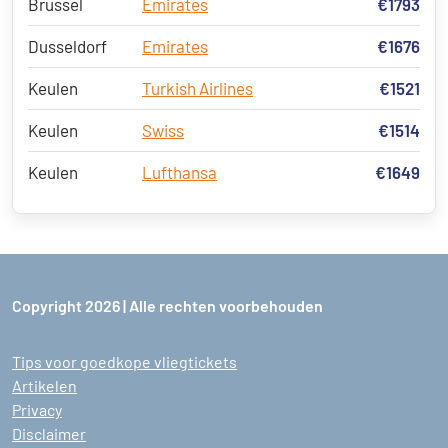
Brussel
Emirates
€1793
Dusseldorf
Emirates
€1676
Keulen
Turkish Airlines
€1521
Keulen
Swiss
€1514
Keulen
Lufthansa
€1649
Copyright 2026 | Alle rechten voorbehouden
Tips voor goedkope vliegtickets
Artikelen
Privacy
Disclaimer