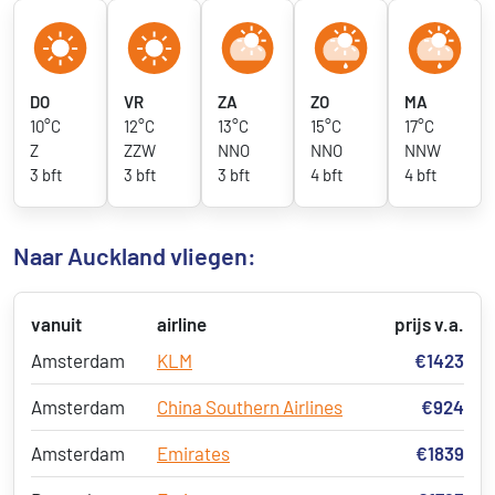
DO
VR
ZA
ZO
MA
10°C
12°C
13°C
15°C
17°C
Z
ZZW
NNO
NNO
NNW
3 bft
3 bft
3 bft
4 bft
4 bft
Naar Auckland vliegen:
vanuit
airline
prijs v.a.
Amsterdam
KLM
€1423
Amsterdam
China Southern Airlines
€924
Amsterdam
Emirates
€1839