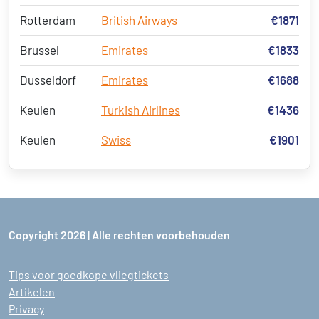
Rotterdam
British Airways
€1871
Brussel
Emirates
€1833
Dusseldorf
Emirates
€1688
Keulen
Turkish Airlines
€1436
Keulen
Swiss
€1901
Copyright 2026 | Alle rechten voorbehouden
Tips voor goedkope vliegtickets
Artikelen
Privacy