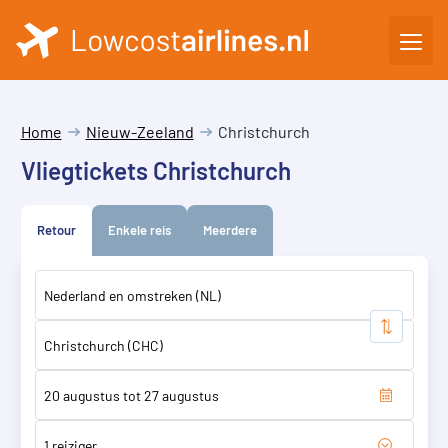
Home
Nieuw-Zeeland
Christchurch
Vliegtickets Christchurch
Retour
Enkele reis
Meerdere
1 reiziger