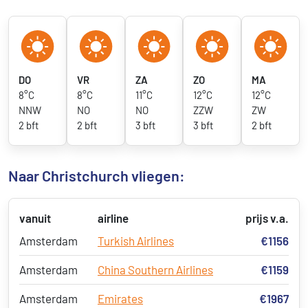
DO
VR
ZA
ZO
MA
8°C
8°C
11°C
12°C
12°C
NNW
NO
NO
ZZW
ZW
2 bft
2 bft
3 bft
3 bft
2 bft
Naar Christchurch vliegen:
vanuit
airline
prijs v.a.
Amsterdam
Turkish Airlines
€1156
Amsterdam
China Southern Airlines
€1159
Amsterdam
Emirates
€1967