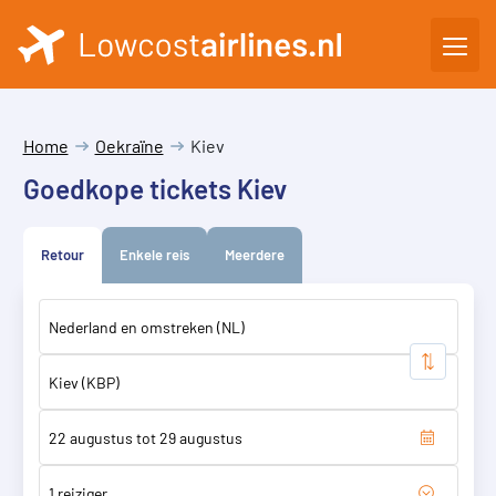
Home
Oekraïne
Kiev
Goedkope tickets Kiev
Retour
Enkele reis
Meerdere
1 reiziger