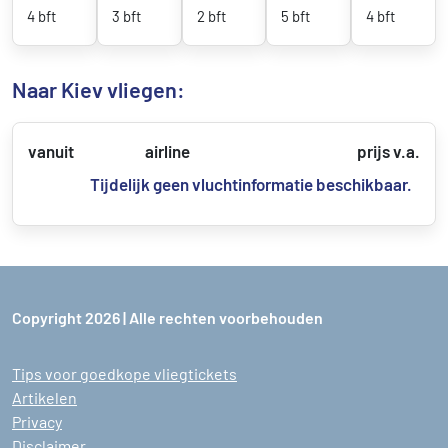
4 bft
3 bft
2 bft
5 bft
4 bft
Naar Kiev vliegen:
vanuit
airline
prijs v.a.
Tijdelijk geen vluchtinformatie beschikbaar.
Copyright 2026 | Alle rechten voorbehouden
Tips voor goedkope vliegtickets
Artikelen
Privacy
Disclaimer