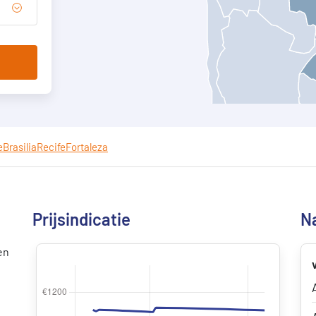
e
Brasilia
Recife
Fortaleza
Prijsindicatie
Na
en