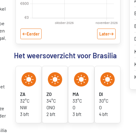
kel
ope
ken
Eerder
Later
gal.
Het weersoverzicht voor Brasilia
het
ZA
ZO
MA
DI
32°C
34°C
33°C
30°C
NW
ONO
O
O
eze
3 bft
2 bft
3 bft
4 bft
der
w
ilia