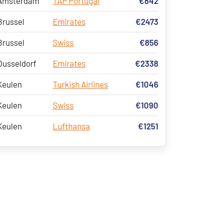
Amsterdam
TAP Portugal
€842
Brussel
Emirates
€2473
Brussel
Swiss
€856
Dusseldorf
Emirates
€2338
Keulen
Turkish Airlines
€1046
Keulen
Swiss
€1090
Keulen
Lufthansa
€1251