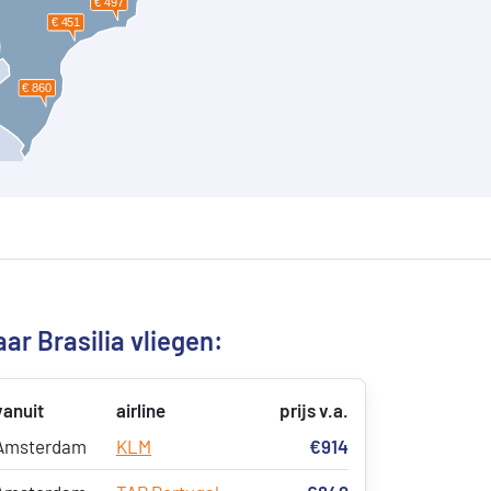
ar Brasilia vliegen:
vanuit
airline
prijs v.a.
Amsterdam
KLM
€914