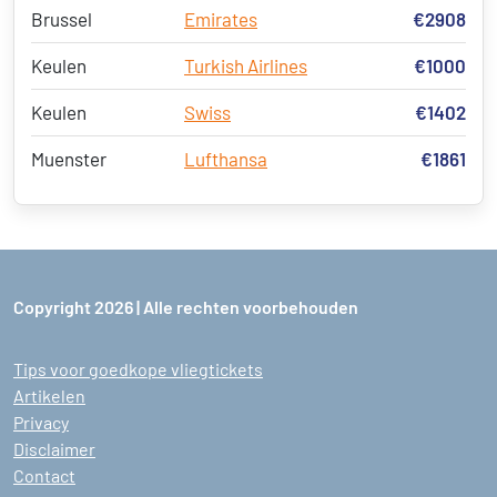
Brussel
Emirates
€2908
Keulen
Turkish Airlines
€1000
Keulen
Swiss
€1402
Muenster
Lufthansa
€1861
Copyright 2026 | Alle rechten voorbehouden
Tips voor goedkope vliegtickets
Artikelen
Privacy
Disclaimer
Contact