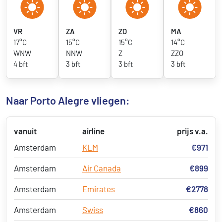
VR
ZA
ZO
MA
17°C
15°C
15°C
14°C
WNW
NNW
Z
ZZO
4 bft
3 bft
3 bft
3 bft
Naar Porto Alegre vliegen:
vanuit
airline
prijs v.a.
Amsterdam
KLM
€971
Amsterdam
Air Canada
€899
Amsterdam
Emirates
€2778
Amsterdam
Swiss
€860