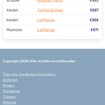
Brussel
Royal Air Maroc
€553
Keulen
Turkish Airlines
€697
Keulen
Lufthansa
€968
Muenster
Lufthansa
€871
Copyright 2026 | Alle rechten voorbehouden
Tips voor goedkope vliegtickets
Artikelen
Privacy
Disclaimer
Contact
Sitemap