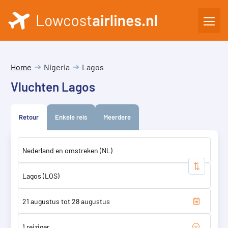
Home
Nigeria
Lagos
Vluchten Lagos
Retour
Enkele reis
Meerdere
1 reiziger