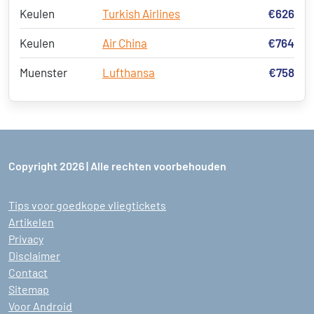
Keulen
Turkish Airlines
€626
Keulen
Air China
€764
Muenster
Lufthansa
€758
Copyright 2026 | Alle rechten voorbehouden
Tips voor goedkope vliegtickets
Artikelen
Privacy
Disclaimer
Contact
Sitemap
Voor Android