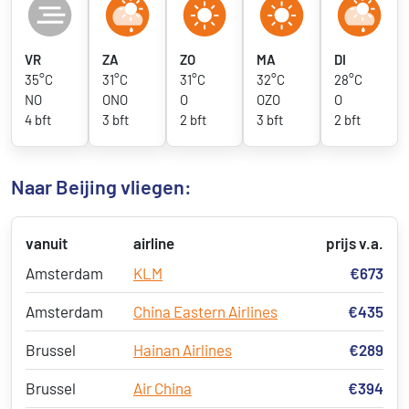
VR
ZA
ZO
MA
DI
35°C
31°C
31°C
32°C
28°C
NO
ONO
O
OZO
O
4 bft
3 bft
2 bft
3 bft
2 bft
Naar Beijing vliegen:
vanuit
airline
prijs v.a.
Amsterdam
KLM
€673
Amsterdam
China Eastern Airlines
€435
Brussel
Hainan Airlines
€289
Brussel
Air China
€394