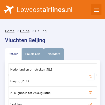
Home
China
Beijing
Vluchten Beijing
Retour
Enkele reis
Meerdere
1 reiziger