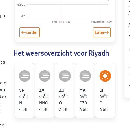
opa
Eerder
Later
Het weersoverzicht voor Riyadh
les
eeld
 om
VR
ZA
ZO
MA
DI
eker
45°C
45°C
44°C
44°C
46°C
N
NNO
O
OZO
O
t
4 bft
4 bft
3 bft
4 bft
4 bft
et
 Het