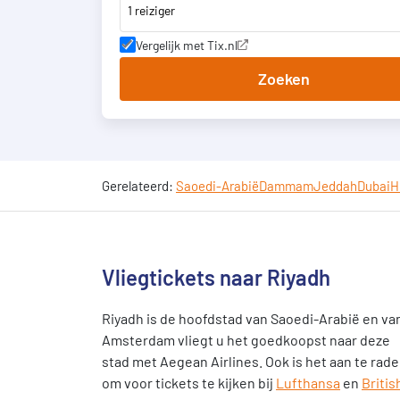
1 reiziger
Vergelijk met Tix.nl
Zoeken
Gerelateerd:
Saoedi-Arabië
Dammam
Jeddah
Dubai
H
Vliegtickets naar Riyadh
Riyadh is de hoofdstad van Saoedi-Arabië en va
Amsterdam vliegt u het goedkoopst naar deze
stad met Aegean Airlines. Ook is het aan te rad
om voor tickets te kijken bij
Lufthansa
en
Britis