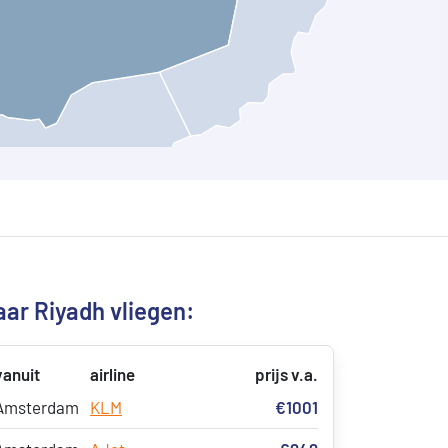
ar Riyadh vliegen:
vanuit
airline
prijs v.a.
Amsterdam
KLM
€1001