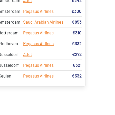
Amsterdam
AJet
€242
Amsterdam
Pegasus Airlines
€300
Amsterdam
Saudi Arabian Airlines
€853
Rotterdam
Pegasus Airlines
€310
Eindhoven
Pegasus Airlines
€332
Dusseldorf
AJet
€272
Dusseldorf
Pegasus Airlines
€321
Keulen
Pegasus Airlines
€332