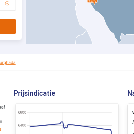
urghada
Prijsindicatie
Na
naf
en
h