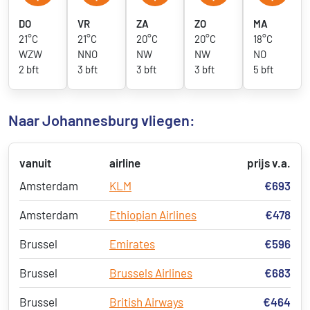
DO
VR
ZA
ZO
MA
21°C
21°C
20°C
20°C
18°C
WZW
NNO
NW
NW
NO
2 bft
3 bft
3 bft
3 bft
5 bft
Naar Johannesburg vliegen:
vanuit
airline
prijs v.a.
Amsterdam
KLM
€693
Amsterdam
Ethiopian Airlines
€478
Brussel
Emirates
€596
Brussel
Brussels Airlines
€683
Brussel
British Airways
€464