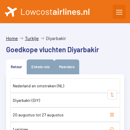
Home
Turkije
Diyarbakir
Goedkope vluchten Diyarbakir
Retour
Enkele reis
Meerdere
1 reiziger