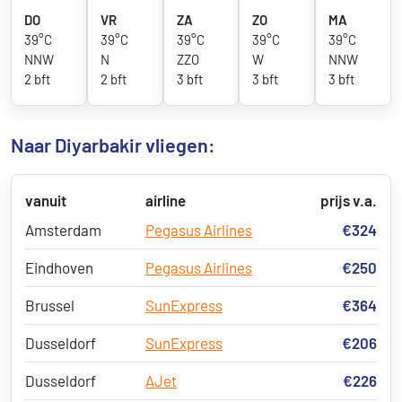
DO
VR
ZA
ZO
MA
39°C
39°C
39°C
39°C
39°C
NNW
N
ZZO
W
NNW
2 bft
2 bft
3 bft
3 bft
3 bft
Naar Diyarbakir vliegen:
vanuit
airline
prijs v.a.
Amsterdam
Pegasus Airlines
€324
Eindhoven
Pegasus Airlines
€250
Brussel
SunExpress
€364
Dusseldorf
SunExpress
€206
Dusseldorf
AJet
€226