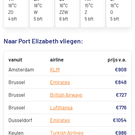
18°C
18°C
16°C
15°C
16°C
ZO
W
ZZW
Z
O
4 bft
5 bft
6 bft
5 bft
5 bft
Naar Port Elizabeth vliegen:
vanuit
airline
prijs v.a.
Amsterdam
KLM
€908
Brussel
Emirates
€848
Brussel
British Airways
€727
Brussel
Lufthansa
€776
Dusseldorf
Emirates
€1054
Keulen
Turkish Airlines
€986