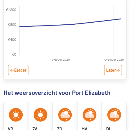
Eerder
Later
Het weersoverzicht voor Port Elizabeth
VR
ZA
ZO
MA
DI