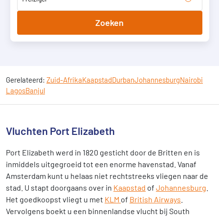
Zoeken
Gerelateerd:
Zuid-Afrika
Kaapstad
Durban
Johannesburg
Nairobi
Lagos
Banjul
Vluchten Port Elizabeth
Port Elizabeth werd in 1820 gesticht door de Britten en is
inmiddels uitgegroeid tot een enorme havenstad. Vanaf
Amsterdam kunt u helaas niet rechtstreeks vliegen naar de
stad. U stapt doorgaans over in
Kaapstad
of
Johannesburg
.
Het goedkoopst vliegt u met
KLM
of
British Airways
.
Vervolgens boekt u een binnenlandse vlucht bij South