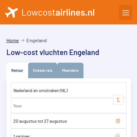
Home
Engeland
Low-cost vluchten Engeland
Retour
Enkele reis
Meerdere
1 reiziger