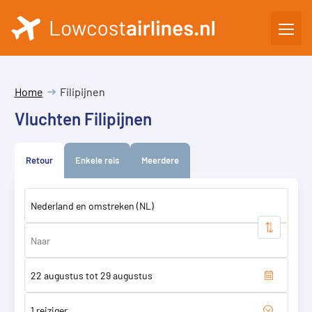
Home
Filipijnen
Vluchten Filipijnen
Retour
Enkele reis
Meerdere
1 reiziger