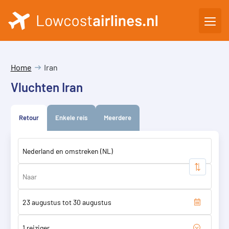
Home
Iran
Vluchten Iran
Retour
Enkele reis
Meerdere
1 reiziger