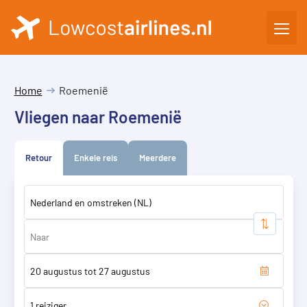
Home
Roemenië
Vliegen naar Roemenië
Retour
Enkele reis
Meerdere
1 reiziger