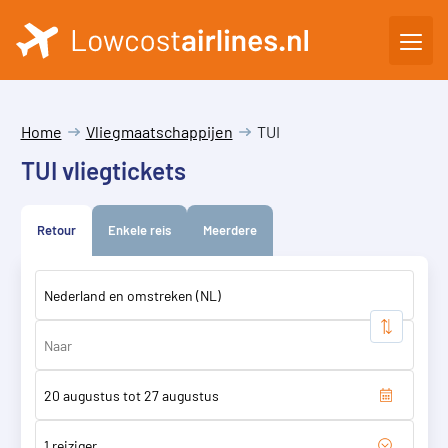
Home
Vliegmaatschappijen
TUI
TUI vliegtickets
Retour
Enkele reis
Meerdere
1 reiziger